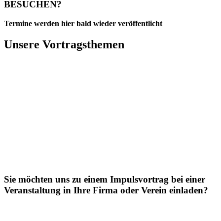
BESUCHEN?
Termine werden hier bald wieder veröffentlicht
Unsere Vortragsthemen
DAS GEHEIMNIS GLÜCKLICHER PAARE
VIER GEHEIMNISSE FÜR EINE GLÜCKLICHE
PARTNER- SCHAFT
HOCHZEIT = HOCH-ZEIT – WIE SIE DAS
GLÜCKSLEVEL HALTEN
DIE KINDER SIND AUS DEM HAUS – WAS
NUN?
Sie möchten uns zu einem Impulsvortrag bei einer
Veranstaltung in Ihre Firma oder Verein einladen?